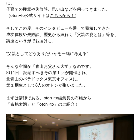
に、
子育ての極意や失敗談、思い出などを伺ってきました。
（oton+to公式サイトは
こちらから！
）
そしてこの度、そのインタビューを通して蓄積してきた
成功体験や失敗談、歴史から紐解く「父親の姿とは」等を、
講座という形でお届けし、
“父親としてどうありたいかを一緒に考える”
そんな空間が「青山お父さん大学」なのです。
8月1日、記念すべきその第１回が開催され、
北青山のパラドックス東京オフィスに、
第１期生として8人のオトンが集いました。
まずは講師である、oton+to編集長の布施から
「布施太朗」と「oton+to」のご紹介！