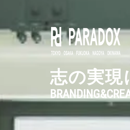
志の実現
BRANDING
&
CREA