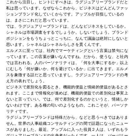
これから注目し、ヒントにすべきは、ラグジュアリーブランドだと
私は思っています。なぜならこれから、ビジネスはどんどんファッ
ションブランド化していくからです。アップルが目指しているの
は、まさにこれだと思っています。
では、ラグジュアリーブランドは、どんなビジネスをしているか。
シャネルは市場調査をするでしょうか。しないでしょう。ブランド
ポジションをもうちょっとこっちに、なんて議論は絶対にしないと
思います。シャネルはシャネルらしさを貫くんです。
エルメスに至っては、社内でマーケティングという言葉は禁句にな
っています。この言葉が嫌いなんですね。だから、使うな、と社内
では言われる。人のパーソナリティは、「何を大事にするか」以上
にむしろ「何が嫌いか、何を避けているか」に出てきます。エルメ
スを象徴する話だと思っていますし、ラグジュアリーブランドの考
え方の表れでしょう。
ビジネスで差別化を図るとき、機能的便益と情緒的便益があるとさ
れます。ここまで情報化が進めば、機能的便益での差別化は事実上
ないと言っていい。では、何で差別化するのかというと、情緒しか
ないわけです。ある種の匂いのようなもの。これこそが、パーソナ
リティです。
ラグジュアリーブランドは特殊だから、などと思うべきではありま
せん。世界の人事組織コンサルティングの間で話題になったニュー
スがありました。最近、アップルに入った役員２人は、いずれもラ
グジュアリーブランドの出身者だったんです。一人は、バーバリー