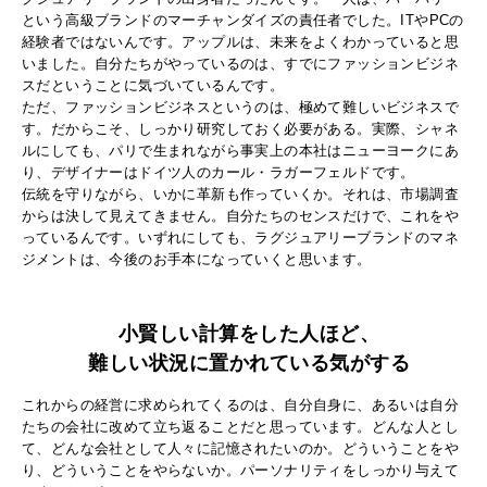
という高級ブランドのマーチャンダイズの責任者でした。ITやPCの
経験者ではないんです。アップルは、未来をよくわかっていると思
いました。自分たちがやっているのは、すでにファッションビジネ
スだということに気づいているんです。
ただ、ファッションビジネスというのは、極めて難しいビジネスで
す。だからこそ、しっかり研究しておく必要がある。実際、シャネ
ルにしても、パリで生まれながら事実上の本社はニューヨークにあ
り、デザイナーはドイツ人のカール・ラガーフェルドです。
伝統を守りながら、いかに革新も作っていくか。それは、市場調査
からは決して見えてきません。自分たちのセンスだけで、これをや
っているんです。いずれにしても、ラグジュアリーブランドのマネ
ジメントは、今後のお手本になっていくと思います。
小賢しい計算をした人ほど、
難しい状況に置かれている気がする
これからの経営に求められてくるのは、自分自身に、あるいは自分
たちの会社に改めて立ち返ることだと思っています。どんな人とし
て、どんな会社として人々に記憶されたいのか。どういうことをや
り、どういうことをやらないか。パーソナリティをしっかり与えて