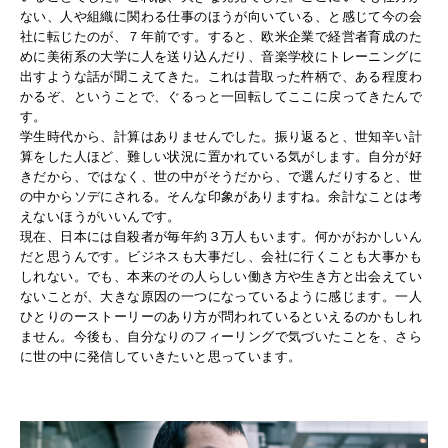
ない、人や組織に関わる仕事のほうが向いている、と感じて今の会
社に転じたのが、７年前です。すると、欧米企業で経営者育成のた
めに美術系の大学に人を送り込んだり、音楽学校にトレーニングに
出すような話が聞こえてきた。これは昔取った杵柄で、ある程度わ
かるぞ、ということで、ぐるっと一回転してここに戻ってきたんで
す。
学生時代から、計算はありませんでした。振り返ると、世知辛い計
算をした人ほど、難しい状況に置かれている気がします。自分が好
きだから、ではなく、世の中がそうだから、で選んだりすると、世
の中からソデにされる。そんな印象がありますね。余計なことは考
えないほうがいいんです。
現在、日本には自殺者が毎年約３万人もいます。何かがおかしいん
だと思うんです。ビジネスも大事だし、会社に行くことも大事かも
しれない。でも、本来のその人らしい働き方や生き方と出会えてい
ないことが、大きな原因の一つになっているように感じます。一人
ひとりのーストーリーのあり方が問われているといえるのかもしれ
ません。今後も、自分なりのフィーリングで気づいたことを、さら
に世の中に発信していきたいと思っています。