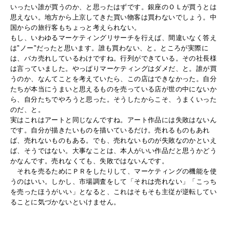
いったい誰が買うのか、と思ったはずです。銀座のＯＬが買うとは
思えない。地方から上京してきた買い物客は買わないでしょう。中
国からの旅行客もちょっと考えられない。
もし、いわゆるマーケティングリサーチを行えば、間違いなく答え
は"ノー"だったと思います。誰も買わない、と。ところが実際に
は、バカ売れしているわけですね。行列ができている。その社長様
は言っていました。やっぱりマーケティングはダメだ、と。誰が買
うのか、なんてことを考えていたら、この店はできなかった。自分
たちが本当にうまいと思えるものを売っている店が世の中にないか
ら、自分たちでやろうと思った。そうしたからこそ、うまくいった
のだ、と。
実はこれはアートと同じなんですね。アート作品には失敗はないん
です。自分が描きたいものを描いているだけ。売れるものもあれ
ば、売れないものもある。でも、売れないものが失敗なのかといえ
ば、そうではない。大事なことは、本人がいい作品だと思うかどう
かなんです。売れなくても、失敗ではないんです。
それを売るためにＰＲをしたりして、マーケティングの機能を使
うのはいい。しかし、市場調査をして「それは売れない」「こっち
を売ったほうがいい」となると、これはそもそも主従が逆転してい
ることに気づかないといけません。