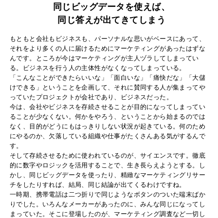
同じビッグデータを使えば、
同じ答えが出てきてしまう
もともと会社もビジネスも、パーソナルな思いがベースにあって、
それをより多くの人に届けるためにマーケティングがあったはずな
んです。ところが今はマーケティングが主人ヅラしてしまってい
る。ビジネスを行う人の主体性がなくなってしまっている。
「こんなことができたらいいな」「面白いな」「痛快だな」「大儲
けできる」ということを企画して、それに賛同する人が集まってや
っていたプロジェクトが会社であり、ビジネスだった。
今は、会社やビジネスを存続させることが目的になってしまってい
ることが少なくない。何かをやろう、ということから始まるのでは
なく、目的がどうにもはっきりしない状況が起きている。何のため
にやるのか、欠落している組織や仕事がたくさんある気がするんで
す。
そして存続させるために使われているのが、サイエンスです。徹底
的に数字やロジックを活用することで、生き長らえようとする。し
かし、同じビッグデータを使ったり、精緻なマーケティングリサー
チをしたりすれば、結局、同じ結論が出てくるわけですね。
一時期、携帯電話は二つ折りで同じようなボタンのついた端末ばか
りでした。いろんなメーカーがあったのに、みんな同じになってし
まっていた。そこに登場したのが、マーケティング調査など一切し