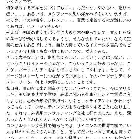
いくことです。
何か形容する言葉を見つけてもいい。おだやか、やさしい、怒りっ
ぽい……。あるいは、メタファーを思い浮かべてもいい。例えば、
のり弁、イカの塩辛、フレンチ……。言葉で定義するのが難しいの
であれば、イメージでもいい。
例えば、初夏の青空をバックに大きな木が映っていて、青々した緑
の葉っぱが飛び出してくるような、そんな会社でいたい、なんて定
義の仕方もあるでしょう。自分の持っているイメージを言葉でもビ
ジュアルでも絵でも食べ物でもいいので、考えてみる。
そして大事なことは、逆も言えること。こういうことはしない。こ
ういうことはイメージじゃない。こういうことは好きじゃない。こ
れが、パーソナリティをより強いものにしてくれます。そして、イ
メージはストーリーにつながっていきます。そのパーソナリティや
ストーリーを、何より大事にしていくことです。
私自身、目の前に来た面白そうなことをやってきたら、今に至りま
した。美術史を大学で学び、表現に関わる仕事がしたくて電通に入
りました。思わぬ形で営業担当になると、クライアントにかわいが
ってもらってコンサルティングのような仕事をすることになりまし
た。それで、外資系コンサルティング会社に行きました。まだ、変
わった人と言われた人たちが行く会社だった頃です。
コンサルティング会社で知ったのは、サイエンスの世界で頭のいい
人は世の中にたくさんいること、そしてだいたい同じ答えを持って
いることでした。これは、大きな発見でした。ここにいても仕方が