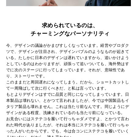
求められているのは、
チャーミングなパーソナリティ
今、デザインの議論がかまびすしくなっています。経営やプロダク
ツで、デザインが注目され、デザインバブルのようなものが起きて
いる。たしかに日本のデザインは遅れていますから、追いかけよう
としているのはわかりますが、頑張って追いついても、海外勢はす
でに次のステージに行ってしまっています。それが、意味性であ
り、ストーリーです。
このままだと周回遅れになってしまう。だから、ショートカットし
て一周飛ばして次に行くべきだ、と私は言っています。
もとよりデザインはすでに品質と同じになってしまっています。日
本製品は壊れない、とかつて言われましたが、今では中国製品もイ
タリア製品も壊れません。これは当たり前なんです。同じようにデ
ザインがある程度、洗練されているのも当たり前になっている。
お見合いにはステテコを履いて行っちゃダメですよ、とかつて言わ
れた時代がありましたが、それは本当にステテコを履いて行っちゃ
った人がいたからです。でも、今は合コンにステテコを履いていく