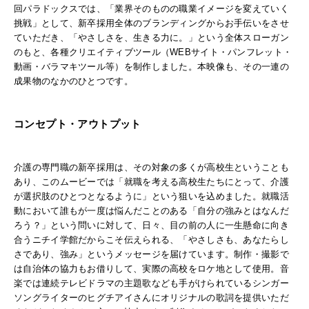
回パラドックスでは、「業界そのものの職業イメージを変えていく
挑戦」として、新卒採用全体のブランディングからお手伝いをさせ
ていただき、「やさしさを、生きる力に。」という全体スローガン
のもと、各種クリエイティブツール（WEBサイト・パンフレット・
動画・バラマキツール等）を制作しました。本映像も、その一連の
成果物のなかのひとつです。
コンセプト・アウトプット
介護の専門職の新卒採用は、その対象の多くが高校生ということも
あり、このムービーでは「就職を考える高校生たちにとって、介護
が選択肢のひとつとなるように」という狙いを込めました。就職活
動において誰もが一度は悩んだことのある「自分の強みとはなんだ
ろう？」という問いに対して、日々、目の前の人に一生懸命に向き
合うニチイ学館だからこそ伝えられる、「やさしさも、あなたらし
さであり、強み」というメッセージを届けています。制作・撮影で
は自治体の協力もお借りして、実際の高校をロケ地として使用。音
楽では連続テレビドラマの主題歌なども手がけられているシンガー
ソングライターのヒグチアイさんにオリジナルの歌詞を提供いただ