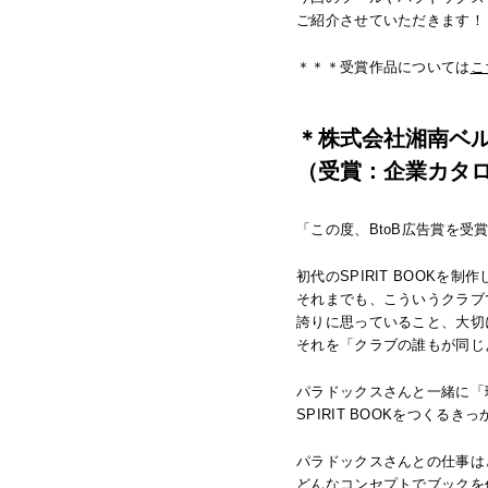
ご紹介させていただきます！
＊＊＊受賞作品については
こ
＊株式会社湘南ベ
（受賞：企業カタログの部
「この度、BtoB広告賞を
初代のSPIRIT BOOKを
それまでも、こういうクラブ
誇りに思っていること、大切
それを「クラブの誰もが同じ
パラドックスさんと一緒に「
SPIRIT BOOKをつくるき
パラドックスさんとの仕事は
どんなコンセプトでブックを