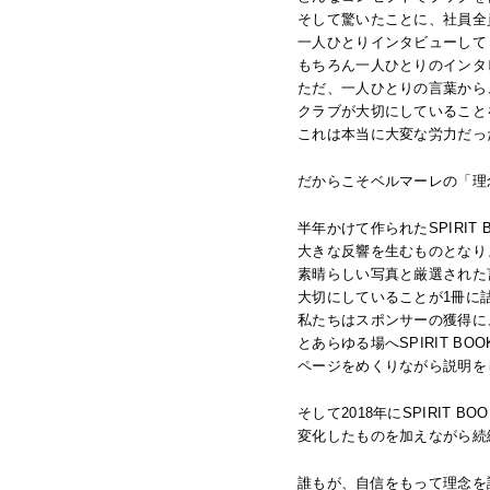
そして驚いたことに、社員全
一人ひとりインタビューして
もちろん一人ひとりのインタ
ただ、一人ひとりの言葉から
クラブが大切にしていること
これは本当に大変な労力だっ
だからこそベルマーレの「理
半年かけて作られたSPIRIT
大きな反響を生むものとなり
素晴らしい写真と厳選された
大切にしていることが1冊に
私たちはスポンサーの獲得に
とあらゆる場へSPIRIT BO
ページをめくりながら説明を
そして2018年にSPIRIT BO
変化したものを加えながら続
誰もが、自信をもって理念を