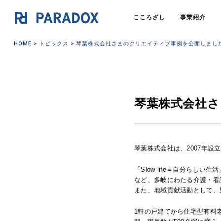
こころざし
事業紹介
HOME
>
トピックス
> 琴葉株式会社さまのクリエイティブ事例を公開しまし
琴葉株式会社
琴葉株式会社は、2007年
「Slow life＝自分ら
など、多岐にわたる介護・看
また、地域貢献活動として、
1軒の戸建てから住宅型有料