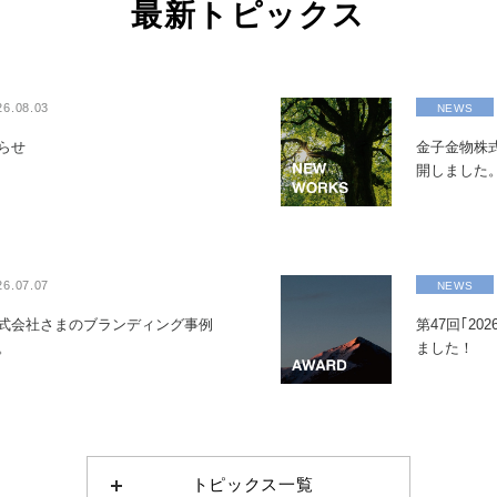
最新トピックス
26.08.03
NEWS
らせ
金子金物株
開しました
26.07.07
NEWS
式会社さまのブランディング事例
第47回｢20
。
ました！
トピックス一覧