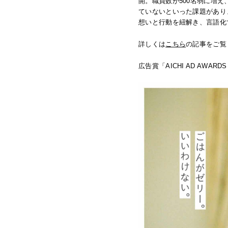
開。職員数が500名弱に増
ていないといった課題があり
想いと行動を紐解き、言語化
詳しくは
こちら
の記事をご覧
広告賞「AICHI AD AWA