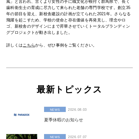
風」と言われ、古くより女性の手に職文化が根付く群馬県で、長く
歯科衛生士の育成に尽力して来られた老舗の専門学校です。創立35
年の節目を迎え、新校舎建設の計画が立てられた2021年。さらなる
飛躍を起こすため、学校の使命と存在価値を再発見し、理念やロ
ゴ、新校舎のデザインにまで昇華させていくトータルブランディン
グプロジェクトが動き出しました。
詳しくは
こちら
から、ぜひ事例をご覧ください。
最新トピックス
2026.08.03
NEWS
夏季休暇のお知らせ
2026.07.07
NEWS