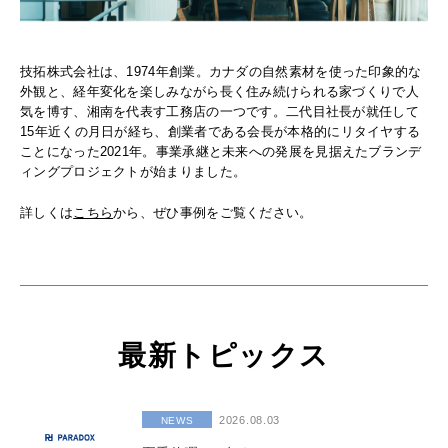
技拓株式会社は、1974年創業。カナダの自然素材を使った印象的な
外観と、経年変化を楽しみながら長く住み続けられる家づくりで人
気を博す、湘南を代表す工務店の一つです。二代目社長が就任して
15年近くの月日が経ち、創業者である会長が本格的にリタイヤする
ことになった2021年。事業承継と未来への発展を見据えたブランデ
ィングプロジェクトが始まりました。
詳しくは
こちら
から、ぜひ事例をご覧ください。
最新トピックス
2026.08.03
NEWS