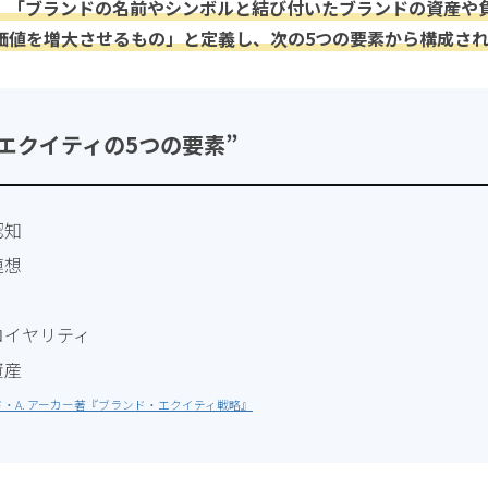
、「ブランドの名前やシンボルと結び付いたブランドの資産や
価値を増大させるもの」と定義し、次の5つの要素から構成さ
エクイティの5つの要素”
認知
連想
ロイヤリティ
資産
・A. アーカー著
『ブランド・エクイティ戦略』