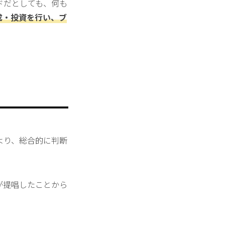
ドだとしても、何も
成・投資を行い、ブ
より、総合的に判断
が提唱したことから