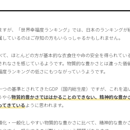
ますが、「世界幸福度ランキング」では、日本のランキングが
属しているのはご存知の方もいらっしゃるかもしれません。
べて、ほとんどの方が基本的な衣食住や命の安全を得られてい
されなさを感じているようです。物質的な豊かさとは違った価
福度ランキングの低さにもつながっていうようです。
一つの基準とされてきたGDP（国内総生産）ですが、これを追
うやら
物質的豊かさでははかることのできない、精神的な豊か
ってきている
ように思われます。
値化・一般化しやすい物質的な豊かさに比べて、精神的な豊か