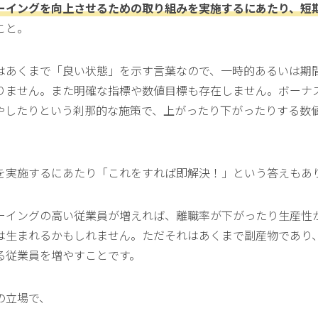
ーイングを向上させるための取り組みを実施するにあたり、短
こと。
はあくまで「良い状態」を示す言葉なので、一時的あるいは期
りません。また明確な指標や数値目標も存在しません。ボーナ
やしたりという刹那的な施策で、上がったり下がったりする数
を実施するにあたり「これをすれば即解決！」という答えもあ
ーイングの高い従業員が増えれば、離職率が下がったり生産性
は生まれるかもしれません。ただそれはあくまで副産物であり
る従業員を増やすことです。
の立場で、